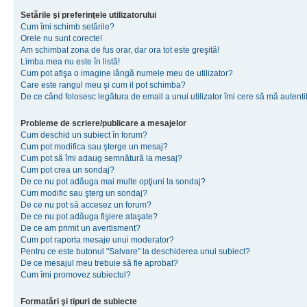
Setările şi preferinţele utilizatorului
Cum îmi schimb setările?
Orele nu sunt corecte!
Am schimbat zona de fus orar, dar ora tot este greşită!
Limba mea nu este în listă!
Cum pot afişa o imagine lângă numele meu de utilizator?
Care este rangul meu şi cum il pot schimba?
De ce când folosesc legătura de email a unui utilizator îmi cere să mă autenti
Probleme de scriere/publicare a mesajelor
Cum deschid un subiect în forum?
Cum pot modifica sau şterge un mesaj?
Cum pot să îmi adaug semnătură la mesaj?
Cum pot crea un sondaj?
De ce nu pot adăuga mai multe opţiuni la sondaj?
Cum modific sau şterg un sondaj?
De ce nu pot să accesez un forum?
De ce nu pot adăuga fişiere ataşate?
De ce am primit un avertisment?
Cum pot raporta mesaje unui moderator?
Pentru ce este butonul "Salvare" la deschiderea unui subiect?
De ce mesajul meu trebuie să fie aprobat?
Cum îmi promovez subiectul?
Formatări şi tipuri de subiecte