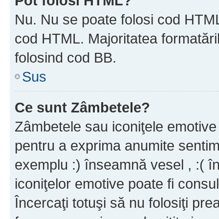
Pot folosi HTML?
Nu. Nu se poate folosi cod HTML c
cod HTML. Majoritatea formatăril
folosind cod BB.
Sus
Ce sunt Zâmbetele?
Zâmbetele sau iconiţele emotive s
pentru a exprima anumite sentim
exemplu :) înseamnă vesel , :( î
iconiţelor emotive poate fi consul
Încercaţi totuşi să nu folosiţi pr