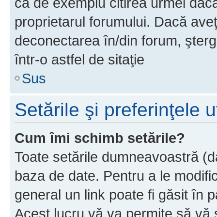
ca de exemplu citirea urmei dacă 
proprietarul forumului. Dacă av
deconectarea în/din forum, şterg
într-o astfel de sitaţie
Sus
Setările şi preferinţele u
Cum îmi schimb setările?
Toate setările dumneavoastră (dac
baza de date. Pentru a le modifica,
general un link poate fi găsit în 
Acest lucru vă va permite să vă sc