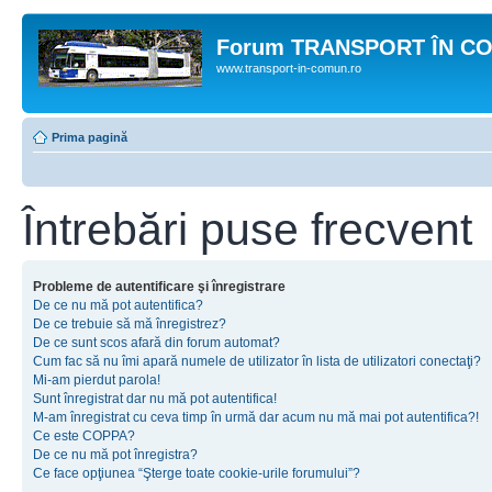
Forum TRANSPORT ÎN C
www.transport-in-comun.ro
Prima pagină
Întrebări puse frecvent
Probleme de autentificare şi înregistrare
De ce nu mă pot autentifica?
De ce trebuie să mă înregistrez?
De ce sunt scos afară din forum automat?
Cum fac să nu îmi apară numele de utilizator în lista de utilizatori conectaţi?
Mi-am pierdut parola!
Sunt înregistrat dar nu mă pot autentifica!
M-am înregistrat cu ceva timp în urmă dar acum nu mă mai pot autentifica?!
Ce este COPPA?
De ce nu mă pot înregistra?
Ce face opţiunea “Şterge toate cookie-urile forumului”?