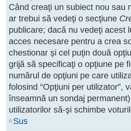
Când creaţi un subiect nou sau mo
ar trebui să vedeţi o secţiune
Cr
publicare; dacă nu vedeţi acest lu
acces necesare pentru a crea son
chestionar şi cel puţin două opţ
grijă să specificaţi o opţiune pe f
numărul de opţiuni pe care utiliza
folosind “Opţiuni per utilizator”, v
înseamnă un sondaj permanent) ş
utilizatorilor să-şi schimbe voturil
Sus