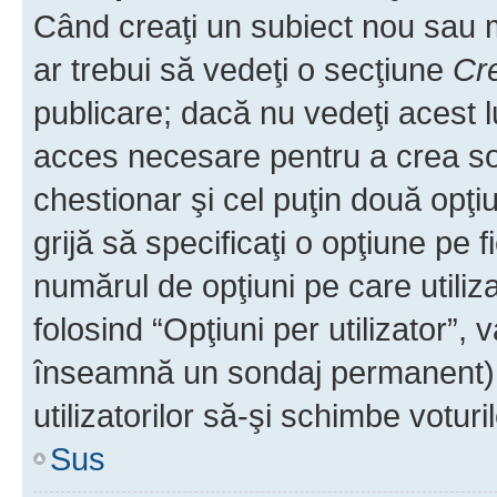
Când creaţi un subiect nou sau mo
ar trebui să vedeţi o secţiune
Cr
publicare; dacă nu vedeţi acest lu
acces necesare pentru a crea son
chestionar şi cel puţin două opţ
grijă să specificaţi o opţiune pe f
numărul de opţiuni pe care utiliza
folosind “Opţiuni per utilizator”, v
înseamnă un sondaj permanent) ş
utilizatorilor să-şi schimbe voturil
Sus