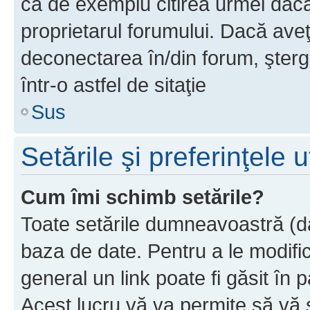
ca de exemplu citirea urmei dacă 
proprietarul forumului. Dacă av
deconectarea în/din forum, şterg
într-o astfel de sitaţie
Sus
Setările şi preferinţele u
Cum îmi schimb setările?
Toate setările dumneavoastră (dac
baza de date. Pentru a le modifica,
general un link poate fi găsit în 
Acest lucru vă va permite să vă sc