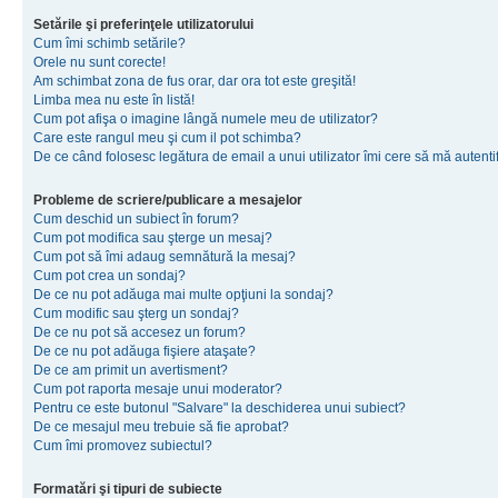
Setările şi preferinţele utilizatorului
Cum îmi schimb setările?
Orele nu sunt corecte!
Am schimbat zona de fus orar, dar ora tot este greşită!
Limba mea nu este în listă!
Cum pot afişa o imagine lângă numele meu de utilizator?
Care este rangul meu şi cum il pot schimba?
De ce când folosesc legătura de email a unui utilizator îmi cere să mă autenti
Probleme de scriere/publicare a mesajelor
Cum deschid un subiect în forum?
Cum pot modifica sau şterge un mesaj?
Cum pot să îmi adaug semnătură la mesaj?
Cum pot crea un sondaj?
De ce nu pot adăuga mai multe opţiuni la sondaj?
Cum modific sau şterg un sondaj?
De ce nu pot să accesez un forum?
De ce nu pot adăuga fişiere ataşate?
De ce am primit un avertisment?
Cum pot raporta mesaje unui moderator?
Pentru ce este butonul "Salvare" la deschiderea unui subiect?
De ce mesajul meu trebuie să fie aprobat?
Cum îmi promovez subiectul?
Formatări şi tipuri de subiecte