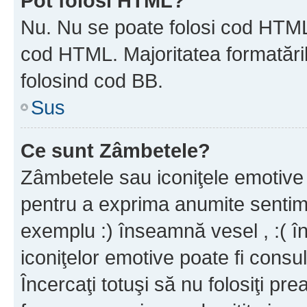
Pot folosi HTML?
Nu. Nu se poate folosi cod HTML c
cod HTML. Majoritatea formatăril
folosind cod BB.
Sus
Ce sunt Zâmbetele?
Zâmbetele sau iconiţele emotive s
pentru a exprima anumite sentim
exemplu :) înseamnă vesel , :( î
iconiţelor emotive poate fi consul
Încercaţi totuşi să nu folosiţi pr