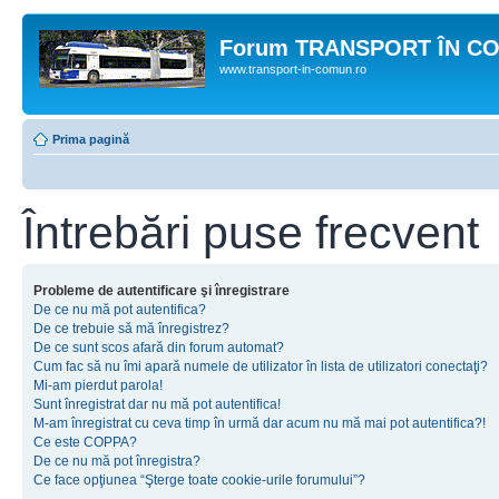
Forum TRANSPORT ÎN C
www.transport-in-comun.ro
Prima pagină
Întrebări puse frecvent
Probleme de autentificare şi înregistrare
De ce nu mă pot autentifica?
De ce trebuie să mă înregistrez?
De ce sunt scos afară din forum automat?
Cum fac să nu îmi apară numele de utilizator în lista de utilizatori conectaţi?
Mi-am pierdut parola!
Sunt înregistrat dar nu mă pot autentifica!
M-am înregistrat cu ceva timp în urmă dar acum nu mă mai pot autentifica?!
Ce este COPPA?
De ce nu mă pot înregistra?
Ce face opţiunea “Şterge toate cookie-urile forumului”?